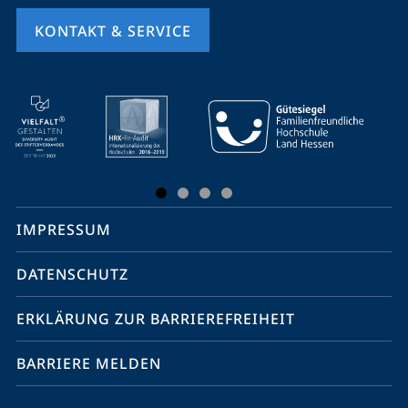
KONTAKT & SERVICE
Mobile-
Service-
Navigation
und
Social
IMPRESSUM
Media
Kontakte
DATENSCHUTZ
ERKLÄRUNG ZUR BARRIEREFREIHEIT
BARRIERE MELDEN