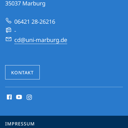
Informationen
35037
Marburg
Portal
zur
06421 28-26216
Website
-
cd@uni-marburg.de
KONTAKT
Social
Media
Kontakte
Service-
IMPRESSUM