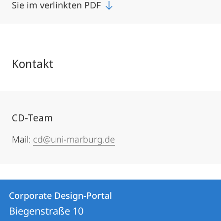
Sie im verlinkten PDF
Kontakt
CD-Team
Mail:
cd@uni-marburg.de
Kontakt
Kontaktinformationen
Corporate Design-Portal
Corporate
und
Biegenstraße 10
Design-