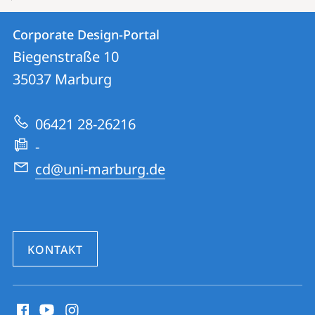
Kontakt
Kontaktinformationen
Corporate Design-Portal
Corporate
und
Biegenstraße 10
Design-
Informationen
35037
Marburg
Portal
zur
06421 28-26216
Website
-
cd@uni-marburg.de
KONTAKT
Social