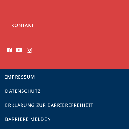
KONTAKT
Social
Media
Kontakte
Service-
IMPRESSUM
Navigation
DATENSCHUTZ
ERKLÄRUNG ZUR BARRIEREFREIHEIT
BARRIERE MELDEN