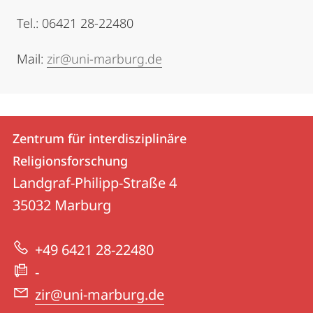
Tel.: 06421 28-22480
Mail:
zir@uni-marburg.de
Kontakt
Kontaktinformationen
Zentrum für interdisziplinäre
Zentrum
und
Religionsforschung
für
Informationen
Landgraf-Philipp-Straße 4
interdisziplinäre
35032
Marburg
zur
Religionsforschung
Website
+49 6421 28-22480
-
zir@uni-marburg.de