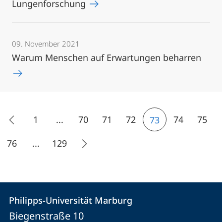
Lungenforschung
09. November 2021
Warum Menschen auf Erwartungen beharren
1
...
70
71
72
74
75
73
76
...
129
Kontakt
Kontaktinformationen
Philipps-Universität Marburg
Philipps-
und
Biegenstraße 10