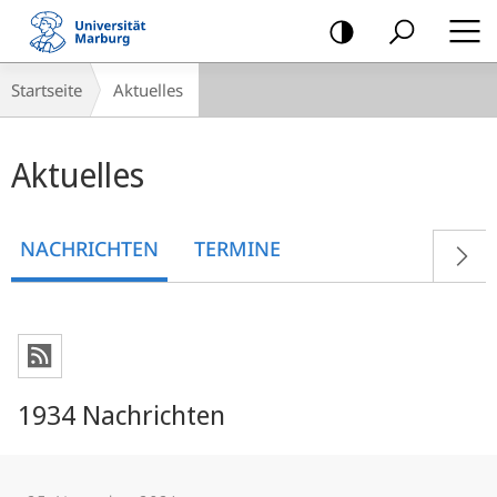
Mobile-
Navigation
Breadcrumb-
Startseite
Aktuelles
Navigation
Hauptinhalt
Aktuelles
NACHRICHTEN
TERMINE
1934 Nachrichten