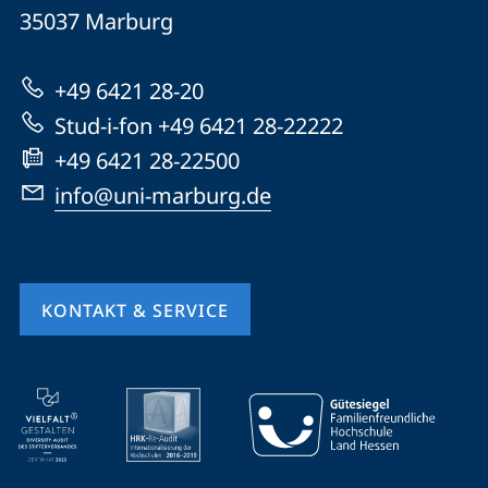
Universität
Informationen
35037
Marburg
Marburg
zur
+49 6421 28-20
Website
Stud-i-fon +49 6421 28-22222
+49 6421 28-22500
info@uni-marburg.de
KONTAKT & SERVICE
Mobile-
Service-
Navigation