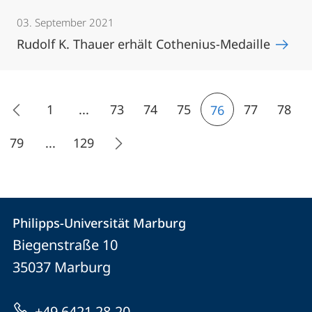
03. September 2021
Rudolf K. Thauer erhält Cothenius-Medaille
1
...
73
74
75
77
78
76
79
...
129
Kontakt
Kontaktinformationen
Philipps-Universität Marburg
Philipps-
und
Biegenstraße 10
Universität
Informationen
35037
Marburg
Marburg
zur
+49 6421 28-20