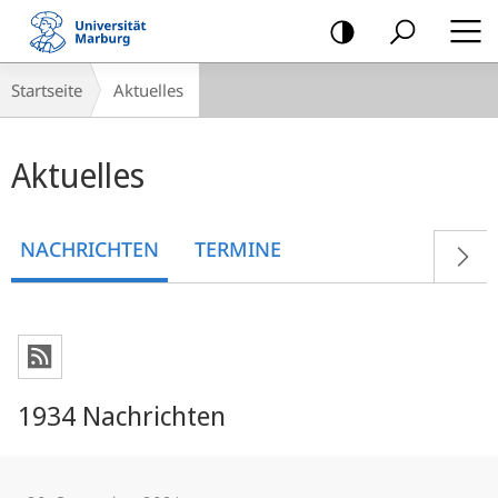
Mobile-
Navigation
Breadcrumb-
Startseite
Aktuelles
Navigation
Hauptinhalt
Aktuelles
NACHRICHTEN
TERMINE
1934 Nachrichten