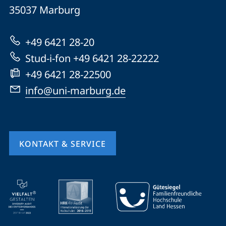
Universität
Informationen
35037
Marburg
Marburg
zur
+49 6421 28-20
Website
Stud-i-fon +49 6421 28-22222
+49 6421 28-22500
info@uni-marburg.de
KONTAKT & SERVICE
Mobile-
Service-
Navigation