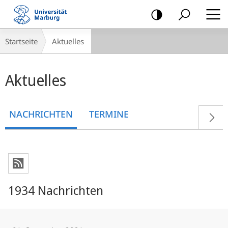
Mobile-
Navigation
Breadcrumb-
Startseite
Aktuelles
Navigation
Hauptinhalt
Aktuelles
NACHRICHTEN
TERMINE
1934 Nachrichten