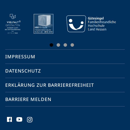
Mobile-
Service-
Navigation
und
Social
IMPRESSUM
Media
Kontakte
DATENSCHUTZ
ERKLÄRUNG ZUR BARRIEREFREIHEIT
BARRIERE MELDEN