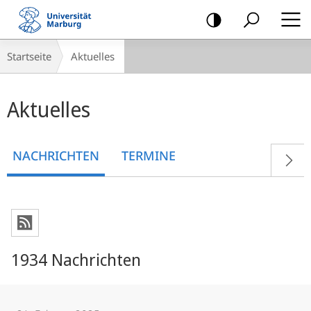
Mobile-
Navigation
Breadcrumb-
Startseite
Aktuelles
Navigation
Hauptinhalt
Aktuelles
NACHRICHTEN
TERMINE
1934 Nachrichten