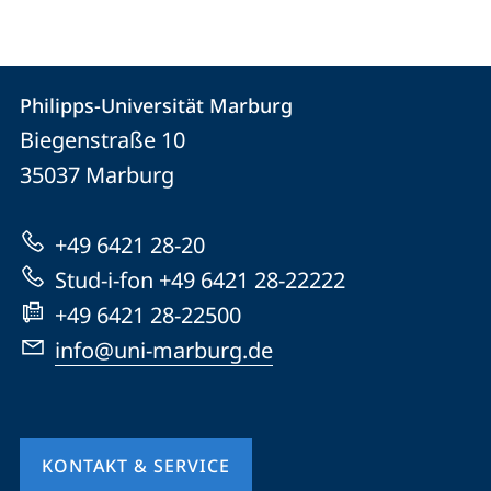
Kontakt
Kontaktinformationen
Philipps-Universität Marburg
Philipps-
und
Biegenstraße 10
Universität
Informationen
35037
Marburg
Marburg
zur
+49 6421 28-20
Website
Stud-i-fon +49 6421 28-22222
+49 6421 28-22500
info@uni-marburg.de
KONTAKT & SERVICE