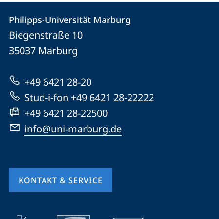
Kontakt
Kontaktinformationen
Philipps-Universität Marburg
Philipps-
und
Biegenstraße 10
Universität
Informationen
35037
Marburg
Marburg
zur
+49 6421 28-20
Website
Stud-i-fon +49 6421 28-22222
+49 6421 28-22500
info@uni-marburg.de
KONTAKT & SERVICE
Mobile-