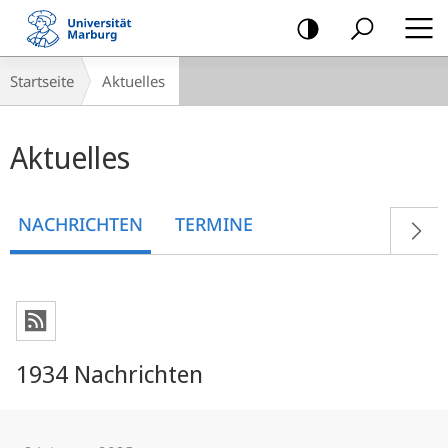
Mobile-
Navigation
Breadcrumb-
Startseite
Aktuelles
Navigation
Hauptinhalt
Aktuelles
NACHRICHTEN
TERMINE
1934 Nachrichten