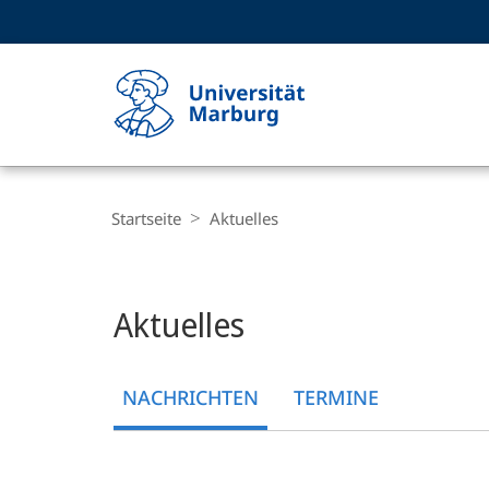
Service-
HIGH-CONTRAST VERSION
SUCHE UND SUCHERGEBNIS
Navigation
Haupt-
Navigation
Breadcrumb-
Philipps-
Navigation
Startseite
Aktuelles
Universität
Marburg
Hauptinhalt
Aktuelles
NACHRICHTEN
TERMINE