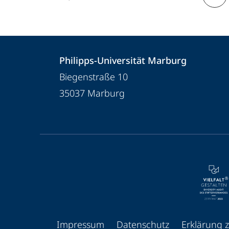
Kontakt
Kontaktinformationen
Philipps-Universität Marburg
und
Philipps-
Biegenstraße 10
Informationen
Universität
35037
Marburg
Marburg
zur
Website
Service-
Navigation
und
Social
Media
Impressum
Datenschutz
Erklärung z