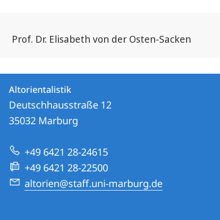
Prof. Dr. Elisabeth von der Osten-Sacken
Kontakt
Kontaktinformationen
Altorientalistik
Altorientalistik
und
Deutschhausstraße 12
Informationen
35032
Marburg
zur
+49 6421 28-24615
Website
+49 6421 28-22500
altorien@staff.uni-marburg.de