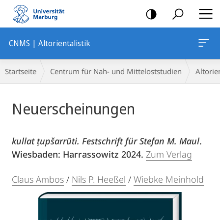
Mobile-
Navigation
CNMS | Altorientalistik
Breadcrumb-
Startseite
Centrum für Nah- und Mitteloststudien
Altorien
Navigation
Hauptinhalt
Neuerscheinungen
kullat ṭupšarrūti. Festschrift für Stefan M. Maul
.
Wiesbaden: Harrassowitz 2024.
Zum Verlag
Claus Ambos
/
Nils P. Heeßel
/
Wiebke Meinhold