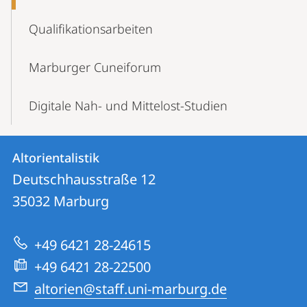
Qualifikations­arbeiten
Marburger Cuneiforum
Digitale Nah- und Mittelost-Studien
Kontakt
Kontaktinformationen
Altorientalistik
Altorientalistik
und
Deutschhausstraße 12
Informationen
35032
Marburg
zur
+49 6421 28-24615
Website
+49 6421 28-22500
altorien@staff.uni-marburg.de