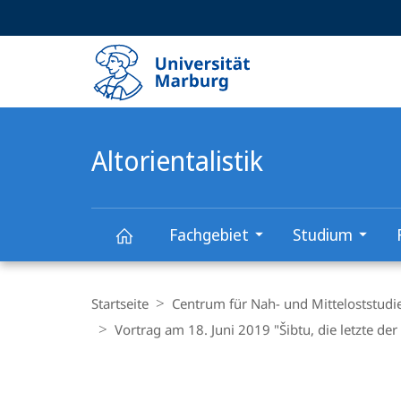
Service-
HIGH-CONTRAST VERSION
SUCHE UND SUCHERGEBNIS
Navigation
Haupt-
Navigation
Altorientalistik
Fachgebiet
Studium
Altorientalistik
Breadcrumb-
Navigation
Startseite
Centrum für Nah- und Mitteloststudi
Vortrag am 18. Juni 2019 "Šibtu, die letzte de