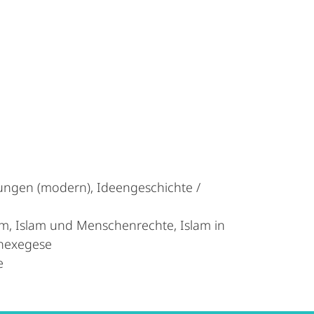
llungen (modern), Ideengeschichte /
lam, Islam und Menschenrechte, Islam in
anexegese
e