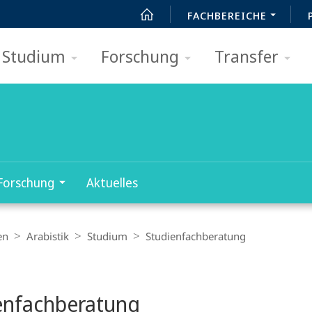
FACHBEREICHE
Studium
Forschung
Transfer
Forschung
Aktuelles
en
Arabistik
Studium
Studien­fach­beratung
t
enfachberatung