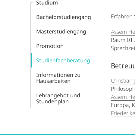
Studium
Erfahren 
Bachelor­studiengang
Master­studiengang
Assem He
Raum 01 
Promotion
Sprechze
Studien­fach­beratung
Betreu
Informationen zu
Christian
Hausarbeiten
Philosoph
Lehrangebot und
Assem He
Stundenplan
Europa, K
Friederik