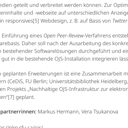
edien geteilt und verbreitet werden können. Zur Optim
fteninhalte und -webseite auf unterschiedlichen Anze
in responsives
[5]
Webdesign, z. B. auf Basis von
Twitte
 Einführung eines
Open Peer-Review
-Verfahrens entsteh
arebasis. Daher soll nach der Ausarbeitung des konk
n bestehender Softwarelösungen durchgeführt und ein
 gut in die bestehende OJS-Installation integrieren läss
n geplanten Erweiterungen ist eine Zusammenarbeit mi
rn (CeDiS, FU Berlin; Universitätsbibliothek Heidelberg
en Projekts „Nachhaltige OJS-Infrastruktur zur elektro
ten“
[7]
geplant.
partnerrinnen:
Markus Hermann, Vera Tsukanova
ps://pkp.sfu.ca/ojs/.