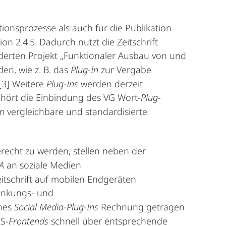
onsprozesse als auch für die Publikation
sion 2.4.5. Dadurch nutzt die Zeitschrift
derten Projekt „Funktionaler Ausbau von und
den, wie z. B. das
Plug-In
zur Vergabe
[3]
Weitere
Plug-Ins
werden derzeit
ehört die Einbindung des VG Wort-
Plug-
m vergleichbare und standardisierte
recht zu werden, stellen neben der
A
an soziale Medien
eitschrift auf mobilen Endgeräten
linkungs- und
nes
Social Media-Plug-Ins
Rechnung getragen
S-
Frontends
schnell über entsprechende