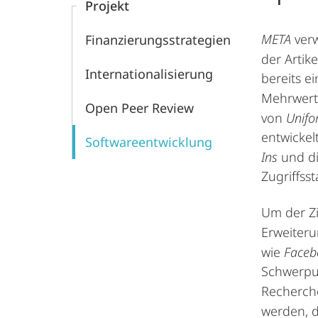
Projekt
und
META
ver
Finanzierungsstrategien
Mitteloststudien
der Artike
Internationalisierung
bereits e
Mehrwert
Open Peer Review
von
Unifo
entwickel
Softwareentwicklung
Ins
und d
Zugriffsst
Um der Zi
Erweiteru
wie
Faceb
Schwerpun
Recherch
werden, d