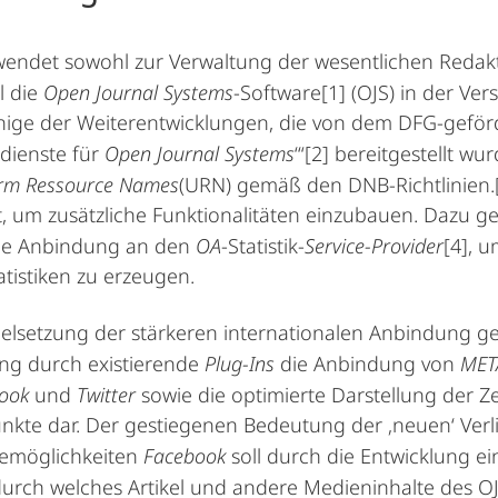
wendet sowohl zur Verwaltung der wesentlichen Redakti
l die
Open Journal Systems
-Software
[1]
(OJS) in der Ver
inige der Weiterentwicklungen, die von dem DFG-geför
dienste für
Open Journal Systems
‘“
[2]
bereitgestellt wur
rm Ressource Names
(URN) gemäß den DNB-Richtlinien.
t, um zusätzliche Funktionalitäten einzubauen. Dazu g
ie Anbindung an den
OA
-Statistik-
Service-Provider
[4]
, u
atistiken zu erzeugen.
elsetzung der stärkeren internationalen Anbindung ge
ng durch existierende
Plug-Ins
die Anbindung von
MET
ook
und
Twitter
sowie die optimierte Darstellung der Z
kte dar. Der gestiegenen Bedeutung der ‚neuen‘ Ver
emöglichkeiten
Facebook
soll durch die Entwicklung ei
urch welches Artikel und andere Medieninhalte des OJ