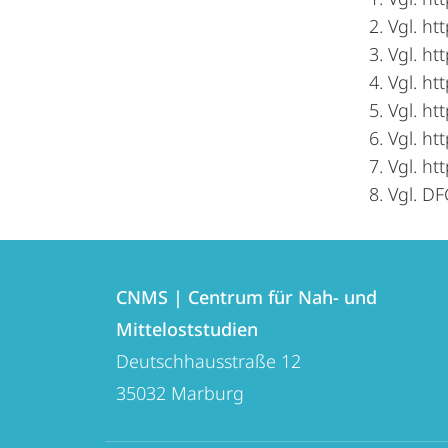
Vgl. ht
Vgl. ht
Vgl. htt
Vgl. ht
Vgl. ht
Vgl. ht
Vgl. DF
Kontakt
Kontaktinformationen
und
CNMS | Centrum für Nah- und
CNMS
Mitteloststudien
Informationen
|
Deutschhausstraße 12
zur
Centrum
35032
Marburg
für
Website
Nah-