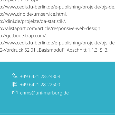
tp://www.cedis.fu-berlin.de/e-publishing/projekte/ojs-de
tp://www.dnb.de/urnservice.html.
p://dini.de/projekte/oa-statistik/.
tp://alistapart.com/article/responsive-web-design.
tp://getbootstrap.com/.
tp://www.cedis.fu-berlin.de/e-publishing/projekte/ojs_de
G-Vordruck 52.01 „Basismodul“, Abschnitt 1.1.3, S. 3.
+49 6421 28-24808
+49 6421 28-22500
cnms@uni-marburg.de