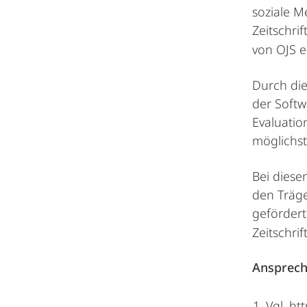
soziale M
Zeitschri
von OJS e
Durch die
der Softw
Evaluatio
möglichst
Bei diese
den Träge
gefördert
Zeitschrif
Ansprech
Vgl. htt