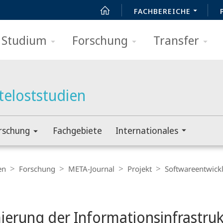
FACHBEREICHE
Studium
Forschung
Transfer
teloststudien
rschung
Fachgebiete
Internationales
en
Forschung
META-Journal
Projekt
Softwareentwick
t
ierung der Informationsinfrastruk