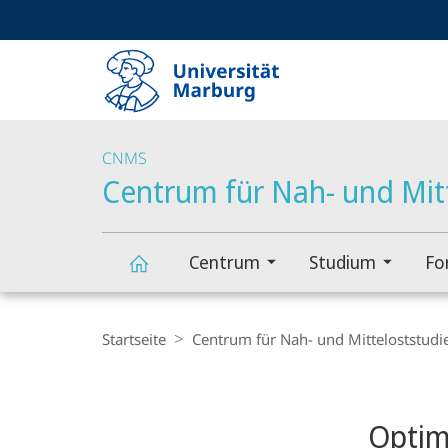
Service-
HIGH-CONTRAST VERSION
SUCHE UND SUCHERGEBNIS
Navigation
Haupt-
Navigation
CNMS
Centrum für Nah- und Mit
Centrum
Studium
Fo
Centrum
Breadcrumb-
Navigation
Startseite
Centrum für Nah- und Mitteloststudi
für
Content-
Navigation
Hauptinhal
Nah-
Optim