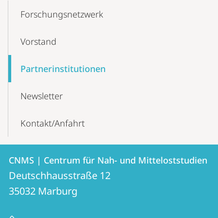
Content-
Forschungs­netzwerk
Navigation
Vorstand
Partnerinstitutionen
Newsletter
Kontakt/Anfahrt
Kontakt
Kontaktinformationen
CNMS | Centrum für Nah- und Mitteloststudien
CNMS
und
Deutschhausstraße 12
|
Informationen
35032
Marburg
Centrum
zur
für