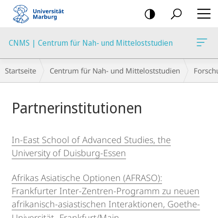
Mobile-
Navigation
CNMS | Centrum für Nah- und Mitteloststudien
Breadcrumb-
Startseite
Centrum für Nah- und Mitteloststudien
Forsch
Navigation
Hauptinhalt
Partnerinstitutionen
In-East School of Advanced Studies, the
University of Duisburg-Essen
Afrikas Asiatische Optionen (AFRASO):
Frankfurter Inter-Zentren-Programm zu neuen
afrikanisch-asiastischen Interaktionen, Goethe-
Universität- Frankfurt/Main