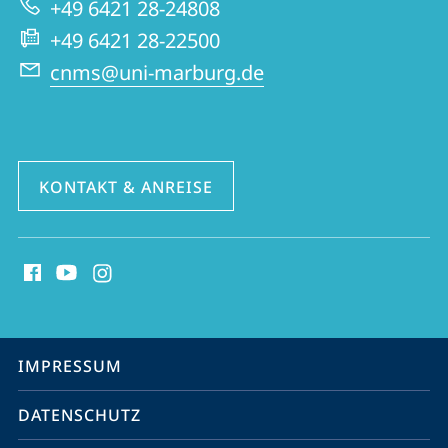
+49 6421 28-24808
Website
Nah-
+49 6421 28-22500
und
cnms@uni-marburg.de
Mitteloststudien
KONTAKT & ANREISE
Social
Media
Kontakte
Service-
IMPRESSUM
Navigation
DATENSCHUTZ