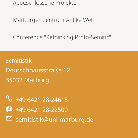
Abgeschlossene Projekte
Marburger Centrum Antike Welt
Conference "Rethinking Proto-Semitic"
Kontakt
Kontaktinformationen
Semitistik
Semitistik
und
Deutschhausstraße 12
Informationen
35032
Marburg
zur
+49 6421 28-24615
Website
+49 6421 28-22500
semitistik@uni-marburg.de