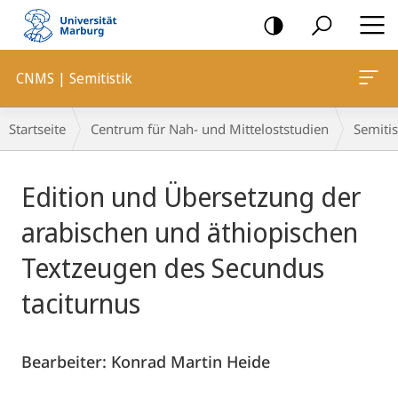
Mobile-
Navigation
CNMS | Semitistik
Breadcrumb-
Startseite
Centrum für Nah- und Mitteloststudien
Semitis
Navigation
Hauptinhalt
Edition und Übersetzung der
arabischen und äthiopischen
Text­zeugen des Se­cundus
taciturnus
Bearbeiter: Konrad Martin Heide