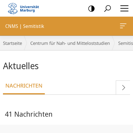
Mobile-
Navigation
CNMS | Semitistik
Breadcrumb-
Startseite
Centrum für Nah- und Mitteloststudien
Semitis
Navigation
Hauptinhalt
Aktuelles
NACHRICHTEN
41 Nachrichten