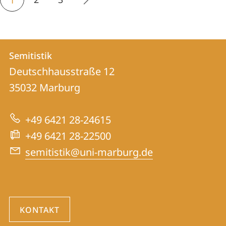
1
Kontakt
Kontaktinformationen
Semitistik
Semitistik
und
Deutschhausstraße 12
Informationen
35032
Marburg
zur
+49 6421 28-24615
Website
+49 6421 28-22500
semitistik@uni-marburg.de
KONTAKT