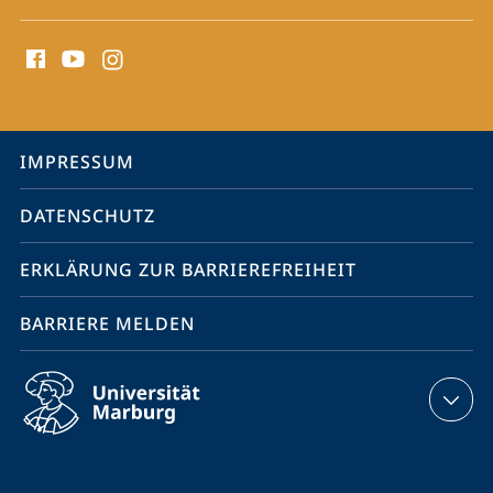
Social
Media
Kontakte
Service-
IMPRESSUM
Navigation
DATENSCHUTZ
ERKLÄRUNG ZUR BARRIEREFREIHEIT
BARRIERE MELDEN