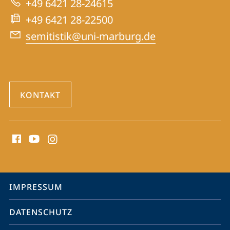
+49 6421 28-24615
Website
+49 6421 28-22500
semitistik@uni-marburg.de
KONTAKT
Social
Media
Kontakte
Service-
IMPRESSUM
Navigation
DATENSCHUTZ