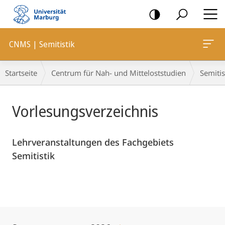
Mobile-
Navigation
CNMS | Semitistik
Hauptinhalt
Breadcrumb-
Startseite
Centrum für Nah- und Mitteloststudien
Semitis
Navigation
Vorlesungsverzeichnis
Lehrveranstaltungen des Fachgebiets
Semitistik