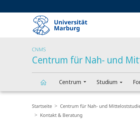
Service-
HIGH-CONTRAST VERSION
SUCHE UND SUCHERGEBNIS
Navigation
Haupt-
Navigation
CNMS
Centrum für Nah- und Mit
Centrum
Studium
Fo
Centrum
Breadcrumb-
Navigation
Startseite
Centrum für Nah- und Mitteloststudi
für
Kontakt & Beratung
Content-
Nah-
Navigation
Hauptinhal