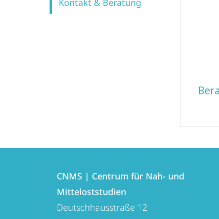
Kontakt & Beratung
Ber
Kontakt
Kontaktinformationen
und
CNMS | Centrum für Nah- und
CNMS
Mitteloststudien
Informationen
|
Deutschhausstraße 12
zur
Centrum