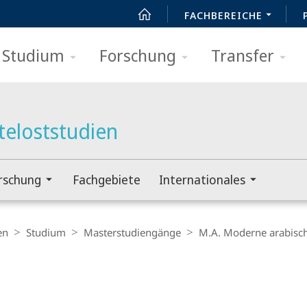
FACHBEREICHE
Studium
Forschung
Transfer
teloststudien
rschung
Fachgebiete
Internationales
en
Studium
Master­­studiengänge
M.A. Moderne arabische
t