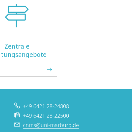
Zentrale
atungsangebote
+49 6421 28-24808
+49 6421 28-22500
cnms@uni-marburg.de