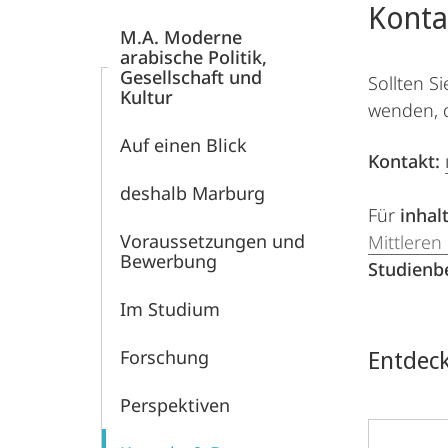
Konta
und
M.A. Moderne
arabische Politik,
Mitteloststudien
Gesellschaft und
Sollten S
Kultur
wenden, 
Auf einen Blick
Kontakt:
deshalb Marburg
Für
inhal
Voraussetzungen und
Mittleren
Bewerbung
Studienb
Im Studium
Entdec
Forschung
Perspektiven