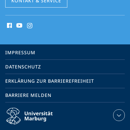
KONTAKT & SERVICE
Social
Media
Kontakte
Service-
IMPRESSUM
Navigation
DATENSCHUTZ
ERKLÄRUNG ZUR BARRIEREFREIHEIT
BARRIERE MELDEN