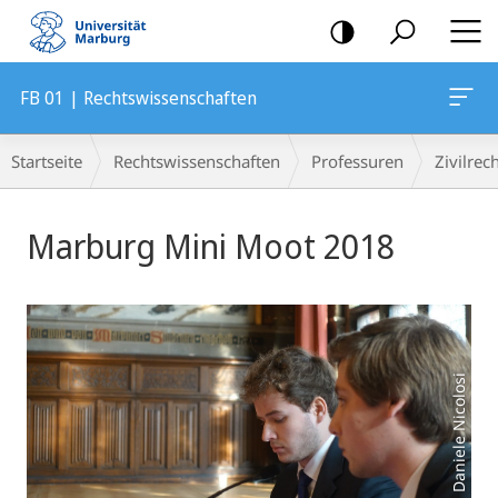
Mobile-
Navigation
FB 01 | Rechtswissenschaften
Breadcrumb-
Startseite
Rechtswissenschaften
Professuren
Zivilrec
Navigation
Hauptinhalt
Marburg Mini Moot 2018
Foto: Daniele Nicolosi