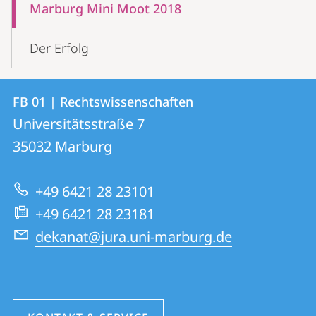
Marburg Mini Moot 2018
Der Erfolg
Kontakt
Kontaktinformationen
FB 01 | Rechtswissenschaften
FB
und
Universitätsstraße 7
01
Informationen
35032
Marburg
|
zur
Rechtswissenschaften
+49 6421 28 23101
Website
+49 6421 28 23181
dekanat@jura.uni-marburg.de