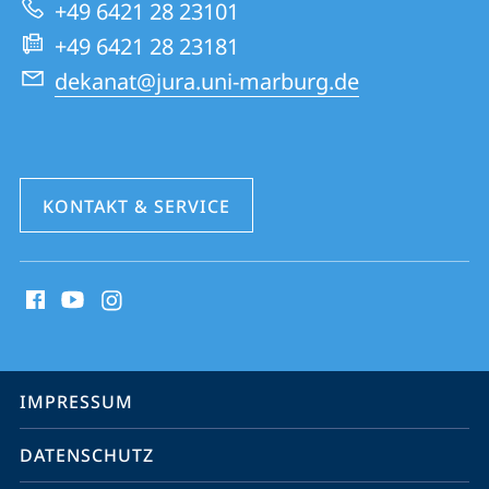
+49 6421 28 23101
Website
+49 6421 28 23181
dekanat@jura.uni-marburg.de
KONTAKT & SERVICE
Social
Media
Kontakte
Service-
IMPRESSUM
Navigation
DATENSCHUTZ