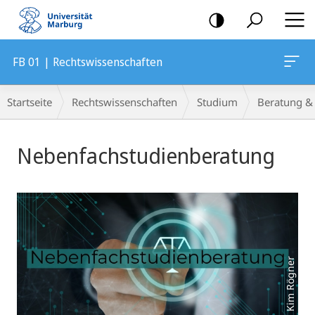
Mobile-
Navigation
FB 01 | Rechtswissenschaften
Breadcrumb-
Startseite
Rechtswissenschaften
Studium
Beratung & 
Navigation
Hauptinhalt
Nebenfachstudienberatung
Foto: Kim Rögner