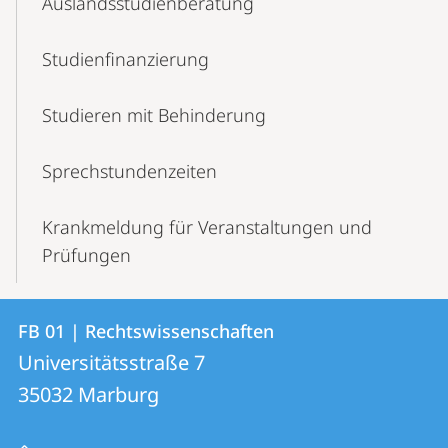
Auslandsstudienberatung
Studienfinanzierung
Studieren mit Behinderung
Sprechstundenzeiten
Krankmeldung für Veranstaltungen und
Prüfungen
Kontakt
Kontaktinformationen
FB 01 | Rechtswissenschaften
FB
und
Universitätsstraße 7
01
Informationen
35032
Marburg
|
zur
Rechtswissenschaften