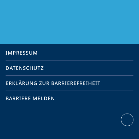
Social
Media
Kontakte
Service-
IMPRESSUM
Navigation
DATENSCHUTZ
ERKLÄRUNG ZUR BARRIEREFREIHEIT
BARRIERE MELDEN