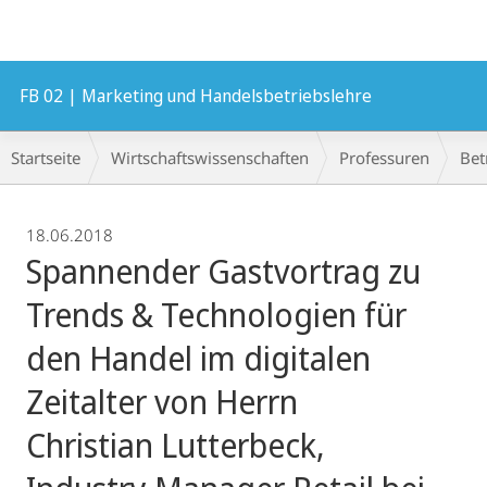
Mobile-
Navigation
FB 02 | Marketing und Handelsbetriebslehre
Breadcrumb-
Startseite
Wirtschaftswissenschaften
Professuren
Bet
Navigation
18.06.2018
Spannender Gast­vortrag zu
Trends & Technologien für
den Handel im digitalen
Zeitalter von Herrn
Christian Lutterbeck,