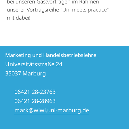
bei unseren Gastvorträgen im Rahmen
unserer Vortragsreihe "
Uni meets practice
"
mit dabei!
Kontakt
Kontaktinformationen
Marketing und Handelsbetriebslehre
Marketing
und
Universitätsstraße 24
und
Informationen
35037
Marburg
Handelsbetriebslehre
zur
06421 28-23763
Website
06421 28-28963
mark@wiwi.uni-marburg.de