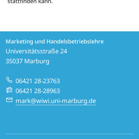
stattfinden kann.
Kontakt
Kontaktinformationen
Marketing und Handelsbetriebslehre
Marketing
und
Universitätsstraße 24
und
Informationen
35037
Marburg
Handelsbetriebslehre
zur
06421 28-23763
Website
06421 28-28963
mark@wiwi.uni-marburg.de
Social