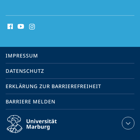
Social
Media
Kontakte
Service-
IMPRESSUM
Navigation
DATENSCHUTZ
ERKLÄRUNG ZUR BARRIEREFREIHEIT
BARRIERE MELDEN