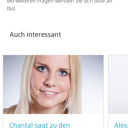
Bei weiteren Fragen wenden Sie sich bitte an
tbd.
Auch interessant
Chantal sagt zu den
Alex