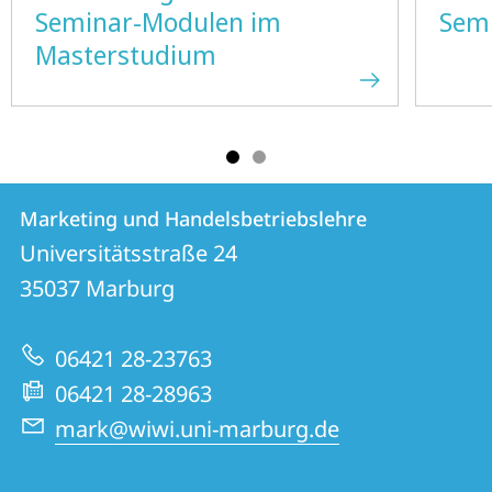
Seminar-Modulen im
Semi
Masterstudium
Kontakt
Kontaktinformationen
Marketing und Handelsbetriebslehre
Marketing
und
Universitätsstraße 24
und
Informationen
35037
Marburg
Handelsbetriebslehre
zur
06421 28-23763
Website
06421 28-28963
mark@wiwi.uni-marburg.de