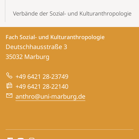
Verbände der Sozial- und Kulturanthropologie
Kontakt
Kontaktinformationen
Fach Sozial- und Kulturanthropologie
Fach
und
Deutschhausstraße 3
Sozial-
Informationen
35032
Marburg
und
zur
Kulturanthropologie
+49 6421 28-23749
Website
+49 6421 28-22140
anthro@uni-marburg.de
Social