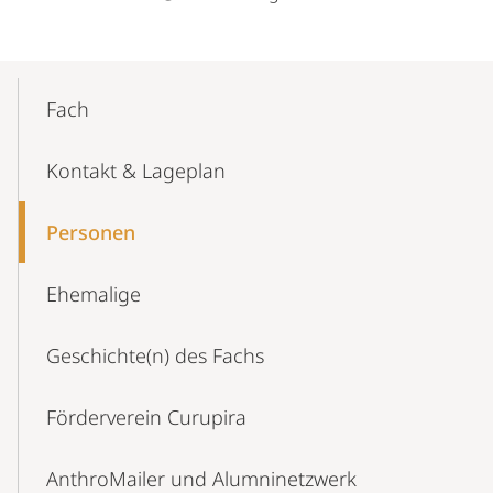
Mobile-
Content-
Fach
Navigation
Kontakt & Lageplan
Personen
Ehemalige
Geschichte(n) des Fachs
Förderverein Curupira
AnthroMailer und Alumninetzwerk