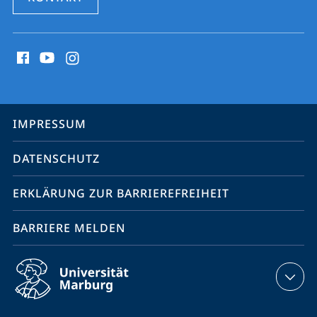
Social
Media
Kontakte
Service-
IMPRESSUM
Navigation
DATENSCHUTZ
ERKLÄRUNG ZUR BARRIEREFREIHEIT
BARRIERE MELDEN