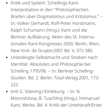
Kritik und System. Schellings Kant-
Interpretation in den "Philosophi­schen
Briefen über Dogmatismus und Kritizismus." –
In: Volker Ger­hardt, Rolf-Peter Horst­mann,
Ralph Schumann (Hrsg.): Kant und die
Berliner Aufklärung. Akten des IX. In­terna­
tionalen Kant-Kongresses 2000. Berlin, Wien,
New York: de Gruyter.2001 Bd. V, 372-380.
Unbedingte Selbstmacht und Streben nach
Identität. Absolutes und Philoso­phie bei
Schelling 1795/96. – In: Berliner Schelling-
Studien. Bd. 2. Berlin: Total-Ver­lag.2001, 173-
222.
(mit G. Stiening:) Einleitung. – In: N.
Motroshilova, B. Tuschling (Hrsg.): Immanuel
Kant. Werke. Bd. 4: Kritik der Urteilskraft/Erste