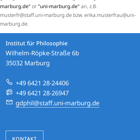
marburg.de"
or
"uni-marburg.de"
an, z.B.
musterfr@staff.uni-marburg.de bzw. erika.musterfrau@uni-
marburg.de.
Kontakt
Kontaktinformationen
Institut für Philosophie
Institut
und
Wilhelm-Röpke-Straße 6b
für
Informationen
35032
Marburg
Philosophie
zur
+49 6421 28-24406
Website
+49 6421 28-26947
gdphil@staff.uni-marburg.de
KONTAKT