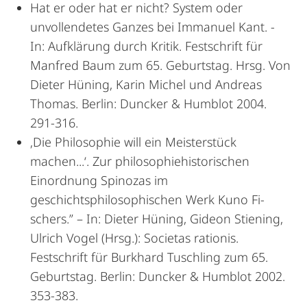
Hat er oder hat er nicht? System oder
unvollendetes Ganzes bei Imma­nuel Kant. -
In: Aufklärung durch Kritik. Festschrift für
Manfred Baum zum 65. Geburtstag. Hrsg. Von
Dieter Hüning, Ka­rin Michel und Andreas
Thomas. Berlin: Duncker & Humblot 2004.
291-316.
‚Die Philosophie will ein Meisterstück
machen...‘. Zur philo­so­phie­histori­schen
Einordnung Spino­zas im
geschichtsphilosophischen Werk Kuno Fi­
schers.” – In: Die­ter Hüning, Gideon Stiening,
Ulrich Vogel (Hrsg.): So­cietas rationis.
Festschrift für Burkhard Tuschling zum 65.
Geburtstag. Berlin: Duncker & Humblot 2002.
353-383.