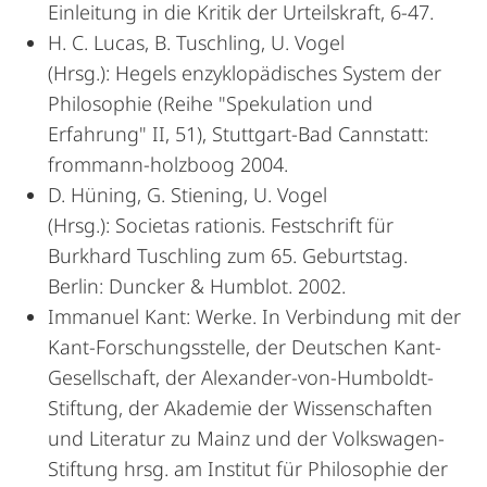
Einleitung in die Kritik der Urteilskraft, 6-47.
H. C. Lucas, B. Tuschling, U. Vogel
(Hrsg.): Hegels enzyklopädi­sches System der
Philoso­phie (Reihe "Spekulation und
Erfahrung" II, 51), Stuttgart-Bad Cannstatt:
from­mann-holzboog 2004.
D. Hüning, G. Stiening, U. Vogel
(Hrsg.): Societas rationis. Fest­schrift für
Burkhard Tuschling zum 65. Geburtstag.
Berlin: Duncker & Humblot. 2002.
Immanuel Kant: Werke. In Verbindung mit der
Kant-Forschungs­stelle, der Deutschen Kant-
Gesellschaft, der Alexander-von-Hum­boldt-
Stiftung, der Akademie der Wissenschaften
und Literatur zu Mainz und der Volks­wagen-
Stiftung hrsg. am Institut für Philoso­phie der