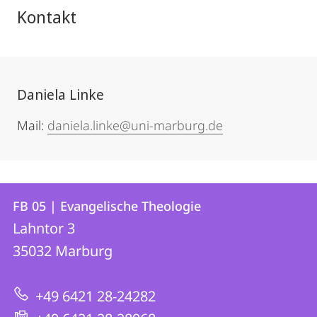
Kontakt
Daniela Linke
Mail:
daniela.linke@uni-marburg.de
Kontakt
Kontaktinformationen
FB 05 | Evangelische Theologie
FB
und
Lahntor 3
05
Informationen
35032
Marburg
|
zur
Evangelische
+49 6421 28-24282
Website
Theologie