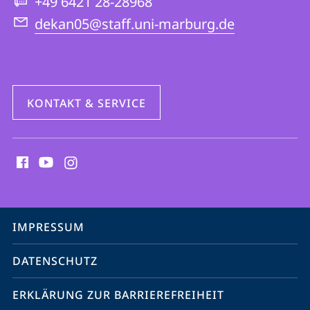
+49 6421 28-28968
dekan05@staff.uni-marburg.de
KONTAKT & SERVICE
Social
Media
Kontakte
Service-
IMPRESSUM
Navigation
DATENSCHUTZ
ERKLÄRUNG ZUR BARRIEREFREIHEIT