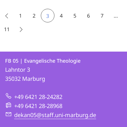
1
2
4
5
6
7
...
3
11
Kontakt
Kontaktinformationen
FB 05 | Evangelische Theologie
FB
und
Lahntor 3
05
Informationen
35032
Marburg
|
zur
Evangelische
+49 6421 28-24282
Website
Theologie
+49 6421 28-28968
dekan05@staff.uni-marburg.de