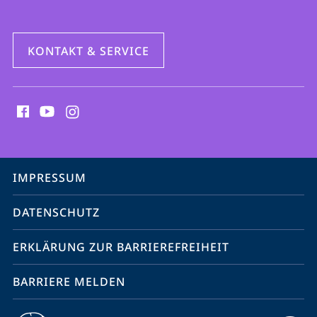
KONTAKT & SERVICE
Social
Media
Kontakte
Service-
IMPRESSUM
Navigation
DATENSCHUTZ
ERKLÄRUNG ZUR BARRIEREFREIHEIT
BARRIERE MELDEN