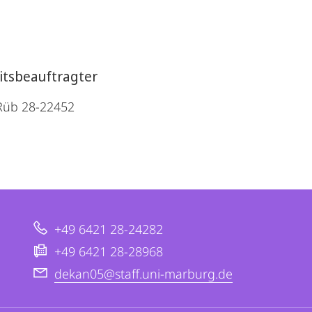
itsbeauftragter
Rüb 28-22452
+49 6421 28-24282
+49 6421 28-28968
dekan05@staff.uni-marburg.de