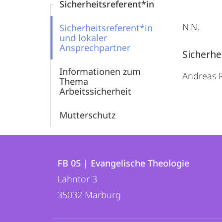
Sicherheitsreferent*in
N.N.
Sicherheitsreferent*in
und lokaler
Ansprechpartner
Sicherhe
Informationen zum
Andreas 
Thema
Arbeitssicherheit
Mutterschutz
Kontakt
Kontaktinformationen
und
FB 05 | Evangelische Theologie
FB
Lahntor 3
Informationen
05
35032
Marburg
zur
|
Evangelische