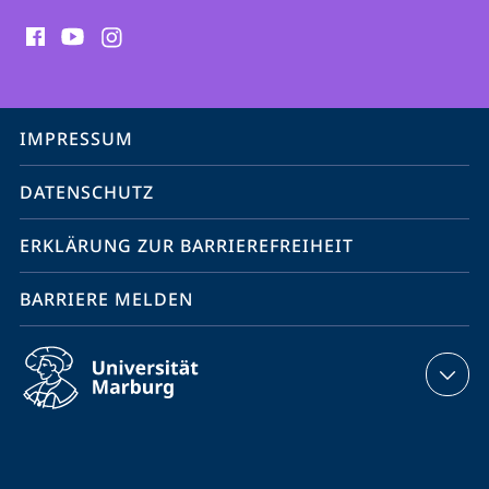
Social
Media
Kontakte
Service-
IMPRESSUM
Navigation
DATENSCHUTZ
ERKLÄRUNG ZUR BARRIEREFREIHEIT
BARRIERE MELDEN