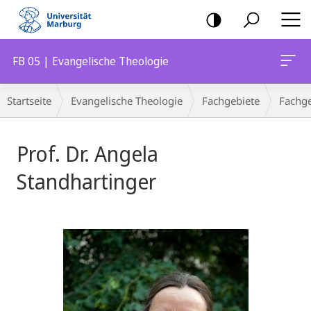
Mobile-
Navigation
FB 05 | Evangelische Theologie
Breadcrumb-
Startseite
Evangelische Theologie
Fachgebiete
Fachge
Navigation
Prof. Dr. Angela
Standhartinger