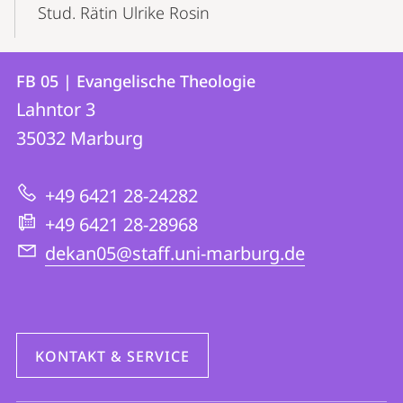
Stud. Rätin Ulrike Rosin
Kontakt
Kontaktinformationen
FB 05 | Evangelische Theologie
FB
und
Lahntor 3
05
Informationen
35032
Marburg
|
zur
Evangelische
+49 6421 28-24282
Website
Theologie
+49 6421 28-28968
dekan05@staff.uni-marburg.de
KONTAKT & SERVICE