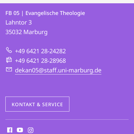
Kontakt
Kontaktinformationen
FB 05 | Evangelische Theologie
FB
und
Lahntor 3
05
Informationen
35032
Marburg
|
zur
Evangelische
+49 6421 28-24282
Website
Theologie
+49 6421 28-28968
dekan05@staff.uni-marburg.de
KONTAKT & SERVICE
Social