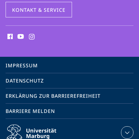
KONTAKT & SERVICE
Social
Media
Kontakte
Service-
IMPRESSUM
Navigation
DATENSCHUTZ
ERKLÄRUNG ZUR BARRIEREFREIHEIT
BARRIERE MELDEN