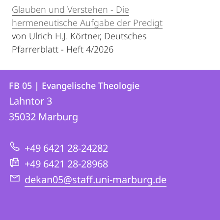
Glauben und Verstehen - Die
hermeneutische Aufgabe der Predigt
von Ulrich H.J. Körtner, Deutsches
Pfarrerblatt - Heft 4/2026
Kontakt
Kontaktinformationen
FB 05 | Evangelische Theologie
FB
und
Lahntor 3
05
Informationen
35032
Marburg
|
zur
Evangelische
+49 6421 28-24282
Website
Theologie
+49 6421 28-28968
dekan05@staff.uni-marburg.de