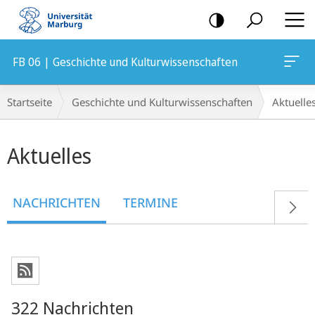
Mobile-
Navigation
FB 06 | Geschichte und Kulturwissenschaften
Breadcrumb-
Startseite
Geschichte und Kulturwissenschaften
Aktuelle
Navigation
Hauptinhalt
Aktuelles
NACHRICHTEN
TERMINE
322 Nachrichten