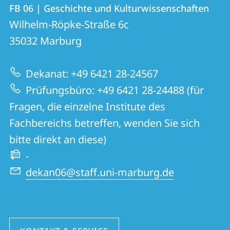
Kontakt
Kontaktinformationen
FB 06 | Geschichte und Kulturwissenschaften
FB
und
Wilhelm-Röpke-Straße 6c
06
Informationen
35032
Marburg
|
zur
Geschichte
Dekanat: +49 6421 28-24567
Website
und
Prüfungsbüro: +49 6421 28-24488 (für
Kulturwissenschaften
Fragen, die einzelne Institute des
Fachbereichs betreffen, wenden Sie sich
bitte direkt an diese)
-
dekan06@staff.uni-marburg.de