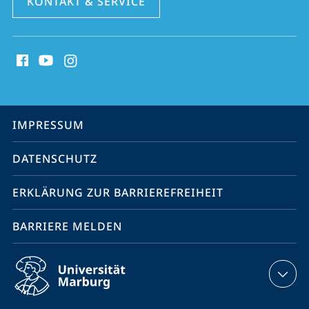
KONTAKT & SERVICE
Social
Media
Kontakte
Service-
IMPRESSUM
Navigation
DATENSCHUTZ
ERKLÄRUNG ZUR BARRIEREFREIHEIT
BARRIERE MELDEN