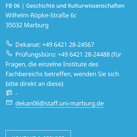
Kontakt
Kontaktinformationen
FB 06 | Geschichte und Kulturwissenschaften
FB
und
Wilhelm-Röpke-Straße 6c
06
Informationen
35032
Marburg
|
zur
Geschichte
Dekanat: +49 6421 28-24567
Website
und
Prüfungsbüro: +49 6421 28-24488 (für
Kulturwissenschaften
Fragen, die einzelne Institute des
Fachbereichs betreffen, wenden Sie sich
bitte direkt an diese)
-
dekan06@staff.uni-marburg.de