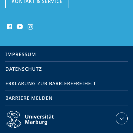
KONTAKT & SERVICE
Social
Media
Kontakte
Service-
IMPRESSUM
Navigation
DATENSCHUTZ
ERKLÄRUNG ZUR BARRIEREFREIHEIT
BARRIERE MELDEN