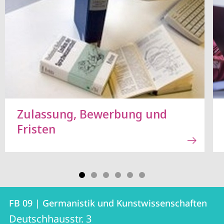
Zulassung, Bewerbung und
Fristen
Kontakt
Kontaktinformationen
FB 09 | Germanistik und Kunstwissenschaften
FB
und
Deutschhausstr. 3