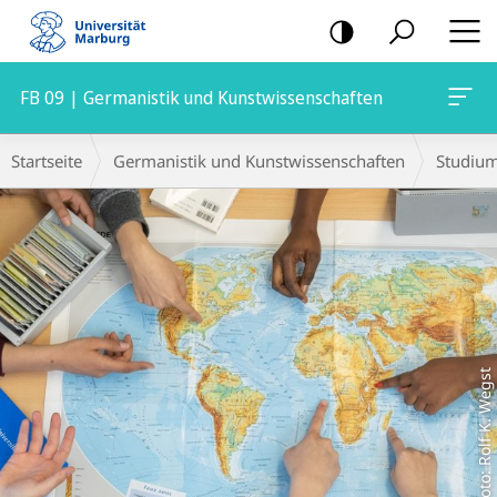
Mobile-
Navigation
FB 09 | Germanistik und Kunstwissenschaften
Hauptinhalt
Breadcrumb-
Startseite
Germanistik und Kunstwissenschaften
Studiu
Navigation
Foto: Rolf K. Wegst