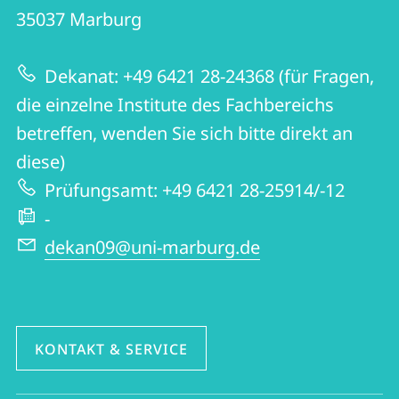
09
Informationen
35037
Marburg
|
zur
Germanistik
Dekanat: +49 6421 28-24368 (für Fragen,
Website
und
die einzelne Institute des Fachbereichs
Kunstwissenschaften
betreffen, wenden Sie sich bitte direkt an
diese)
Prüfungsamt: +49 6421 28-25914/-12
-
dekan09@uni-marburg.de
KONTAKT & SERVICE