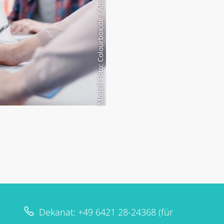
Modell Foto: Colourbox.de / Andrea De Martin
Dekanat: +49 6421 28-24368 (für