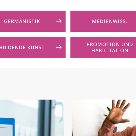
GERMANISTIK
MEDIENWISS.
PROMOTION UND
BILDENDE KUNST
HABILITATION