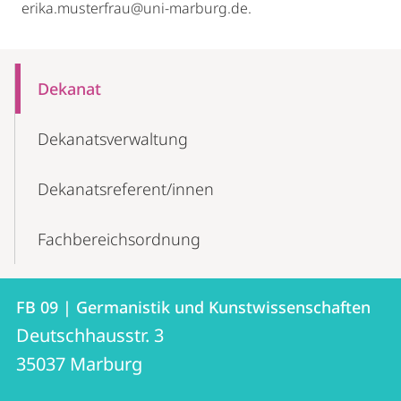
erika.musterfrau@uni-marburg.de.
Mobile-
Content-
Dekanat
Navigation
Dekanatsverwaltung
Dekanatsreferent/innen
Fachbereichsordnung
Kontakt
Kontaktinformationen
FB 09 | Germanistik und Kunstwissenschaften
FB
und
Deutschhausstr. 3
09
Informationen
35037
Marburg
|