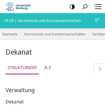
Mobile-
Navigation
FB 09 | Germanistik und Kunstwissenschaften
Breadcrumb-
Startseite
Germanistik und Kunstwissenschaften
Fachber
Navigation
Dekanat
STRUKTURIERT
A-Z
Verwaltung
Dekanat