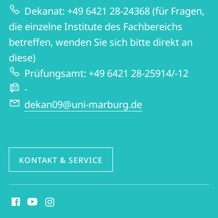
zur
Germanistik
Dekanat: +49 6421 28-24368 (für Fragen,
Website
und
die einzelne Institute des Fachbereichs
Kunstwissenschaften
betreffen, wenden Sie sich bitte direkt an
diese)
Prüfungsamt: +49 6421 28-25914/-12
-
dekan09@uni-marburg.de
KONTAKT & SERVICE
Social
Media