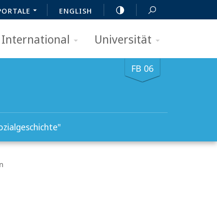
PORTALE
ENGLISH
International
Universität
FB 06
ozialgeschichte"
n