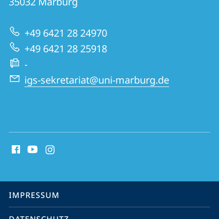
Informationen
35032
Marburg
Germanistische
zur
Sprachwissenschaft
+49 6421 28 24970
Website
+49 6421 28 25918
-
igs-sekretariat@uni-marburg.de
Social
Media
Kontakte
Service-
IMPRESSUM
Navigation