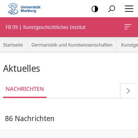
Mobile-
Navigation
FB 09 | Kunstgeschichtliches Institut
Breadcrumb-
Startseite
Germanistik und Kunstwissenschaften
Kunstges
Navigation
Hauptinhalt
Aktuelles
NACHRICHTEN
86 Nachrichten