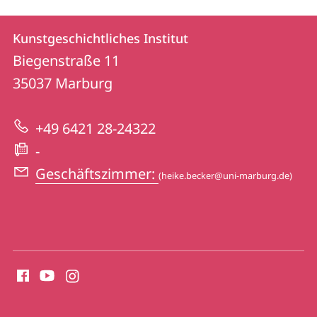
Kontakt
Kontaktinformationen
Kunstgeschichtliches Institut
Kunstgeschichtliches
und
Biegenstraße 11
Institut
Informationen
35037
Marburg
zur
+49 6421 28-24322
Website
-
Geschäftszimmer:
(heike.becker@uni-marburg.de)
Social
Media
Kontakte