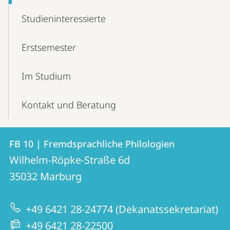
Studieninteressierte
Erstsemester
Im Studium
Kontakt und Beratung
Kontakt
Kontaktinformationen
FB 10 | Fremdsprachliche Philologien
FB
und
Wilhelm-Röpke-Straße 6d
10
Informationen
35032
Marburg
|
zur
Fremdsprachliche
+49 6421 28-24774 (Dekanatssekretariat)
Website
Philologien
+49 6421 28-22500