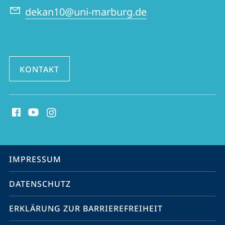
dekan10@uni-marburg.de
KONTAKT
Social
Media
Kontakte
Service-
IMPRESSUM
Navigation
DATENSCHUTZ
ERKLÄRUNG ZUR BARRIEREFREIHEIT