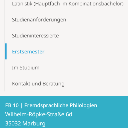
Latinistik (Hauptfach im Kombinationsbachelor)
Navigation
Studienanforderungen
Studieninteressierte
Erstsemester
Im Studium
Kontakt und Beratung
Kontakt
Kontaktinformationen
FB 10 | Fremdsprachliche Philologien
FB
und
Wilhelm-Röpke-Straße 6d
10
Informationen
35032
Marburg