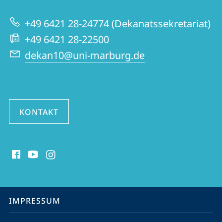
|
zur
Fremdsprachliche
+49 6421 28-24774 (Dekanatssekretariat)
Website
Philologien
+49 6421 28-22500
dekan10@uni-marburg.de
KONTAKT
Social
Media
Kontakte
Service-
IMPRESSUM
Navigation