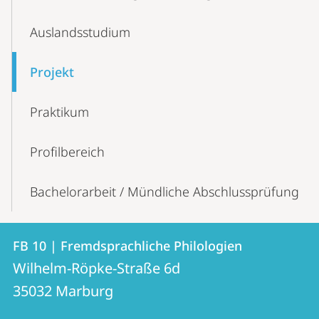
Auslandsstudium
Projekt
Praktikum
Profilbereich
Bachelorarbeit / Mündliche Abschlussprüfung
Kontakt
Kontaktinformationen
FB 10 | Fremdsprachliche Philologien
FB
und
Wilhelm-Röpke-Straße 6d
10
Informationen
35032
Marburg
|