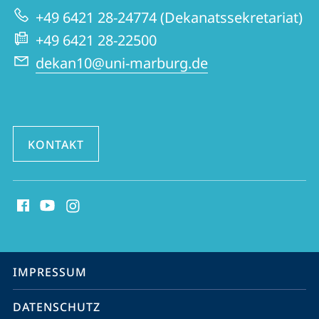
zur
Fremdsprachliche
+49 6421 28-24774 (Dekanatssekretariat)
Website
Philologien
+49 6421 28-22500
dekan10@uni-marburg.de
KONTAKT
Social
Media
Kontakte
Service-
IMPRESSUM
Navigation
DATENSCHUTZ