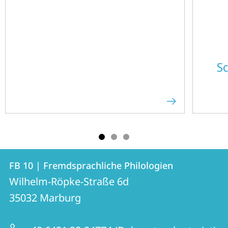
Sc
Kontakt
Kontaktinformationen
FB 10 | Fremdsprachliche Philologien
FB
und
Wilhelm-Röpke-Straße 6d
10
Informationen
35032
Marburg
|
zur
Fremdsprachliche