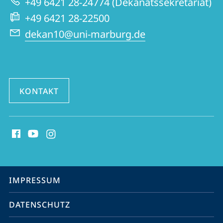
+49 6421 28-24774 (Dekanatssekretariat)
Website
Philologien
+49 6421 28-22500
dekan10@uni-marburg.de
KONTAKT
Social
Media
Kontakte
Service-
IMPRESSUM
Navigation
DATENSCHUTZ