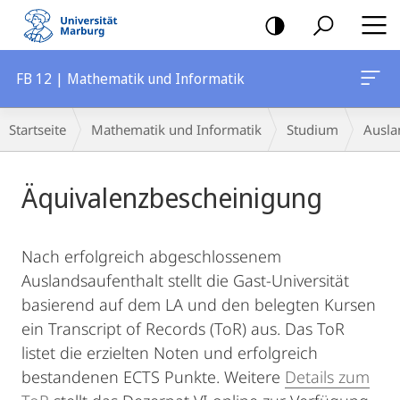
Mobile-
Navigation
FB 12 | Mathematik und Informatik
Breadcrumb-
Startseite
Mathematik und Informatik
Studium
Ausla
Navigation
Hauptinhalt
Äquivalenzbescheinigung
Nach erfolgreich abgeschlossenem
Auslandsaufenthalt stellt die Gast-Universität
basierend auf dem LA und den belegten Kursen
ein Transcript of Records (ToR) aus. Das ToR
listet die erzielten Noten und erfolgreich
bestandenen ECTS Punkte. Weitere
Details zum