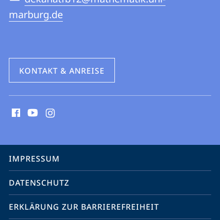
marburg.de
KONTAKT & ANREISE
Social
Media
Kontakte
Service-
IMPRESSUM
Navigation
DATENSCHUTZ
ERKLÄRUNG ZUR BARRIEREFREIHEIT