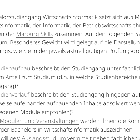
lorstudiengang Wirtschaftsinformatik setzt sich aus M
tsinformatik, der Informatik, der Betriebswirtschaftsleh
en der
Marburg Skills
zusammen. Auf den folgenden Sei
um. Besonderes Gewicht wird gelegt auf die Darstell
ngs, wie Sie in der jeweils aktuell gültigen Prüfungs
udienaufbau
beschreibt den Studiengang unter fachlic
 Anteil zum Studium (d.h. in welche Studienbereiche 
ngang)?
udienverlauf
beschreibt den Studiengang hingegen aufg
lweise aufeinander aufbauenden Inhalte absolviert wer
iedenen Module empfohlen)?
Modulen und Veranstaltungen
werden Ihnen die Kompe
er Bachelors in Wirtschaftsinformatik auszeichnen.
iwilliges)
Auslandsstudium
vermittelt neben fachlichen