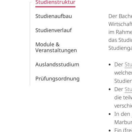
Studienstruktur
Studienaufbau
Der Bache
Wirtschaf
Studienverlauf
im Rahm
das Studi
Module &
Studienga
Veranstaltungen
Auslandsstudium
Der
St
welchem
Prüfungsordnung
Studie
Der
St
die tei
versch
In den
Marburg
Ein (fre