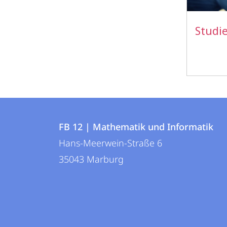
Studi
Kontakt
Kontaktinformationen
und
FB 12 | Mathematik und Informatik
FB
Hans-Meerwein-Straße 6
Informationen
12
35043
Marburg
zur
|
Mathematik
Website
und
Informatik