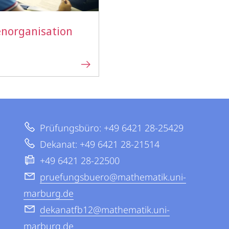
enorganisation
Prüfungsbüro: +49 6421 28-25429
Dekanat: +49 6421 28-21514
+49 6421 28-22500
pruefungsbuero@mathematik.uni-
marburg.de
dekanatfb12@mathematik.uni-
marburg.de