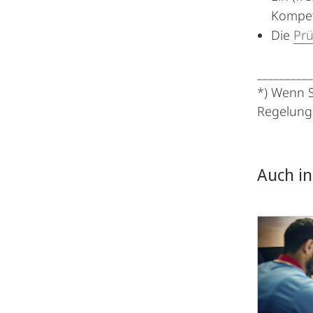
Kompet
Die
Pr
__________
*) Wenn S
Regelunge
Auch in