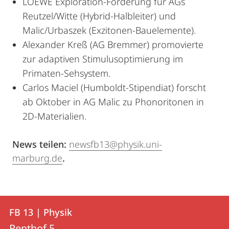
LOEWE Exploration-Förderung für AGs
Reutzel/Witte (Hybrid-Halbleiter) und
Malic/Urbaszek (Exzitonen-Bauelemente).
Alexander Kreß (AG Bremmer) promovierte
zur adaptiven Stimulusoptimierung im
Primaten-Sehsystem.
Carlos Maciel (Humboldt-Stipendiat) forscht
ab Oktober in AG Malic zu Phonoritonen in
2D-Materialien.
News teilen:
newsfb13@physik.uni-
marburg.de
.
Kontakt
Kontaktinformationen
FB 13 | Physik
FB
und
Renthof 5