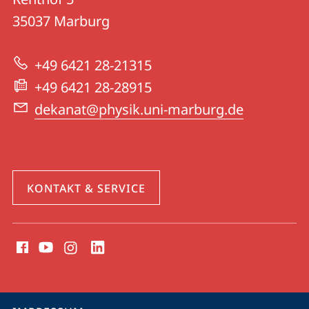
13
Informationen
35037
Marburg
|
zur
Physik
+49 6421 28-21315
Website
+49 6421 28-28915
dekanat@physik.uni-marburg.de
KONTAKT & SERVICE
Social
Media
Kontakte
Service-