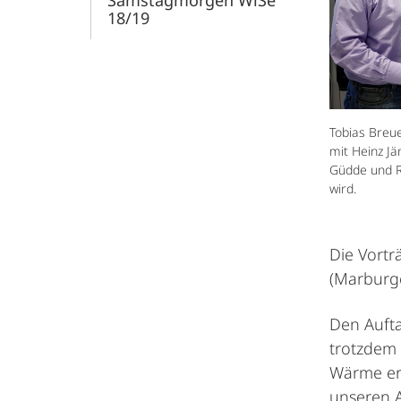
Samstagmorgen WiSe
18/19
Tobias Breue
mit Heinz Jä
Güdde und R
wird.
Die Vortr
(Marburge
Den Aufta
trotzdem 
Wärme erl
unseren Al