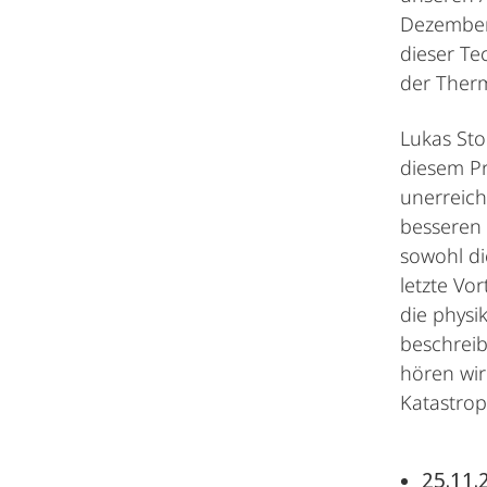
Dezember
dieser Te
der Ther
Lukas Sto
diesem Pr
unerreich
besseren 
sowohl di
letzte Vo
die physi
beschreib
hören wir
Katastrop
25.11.