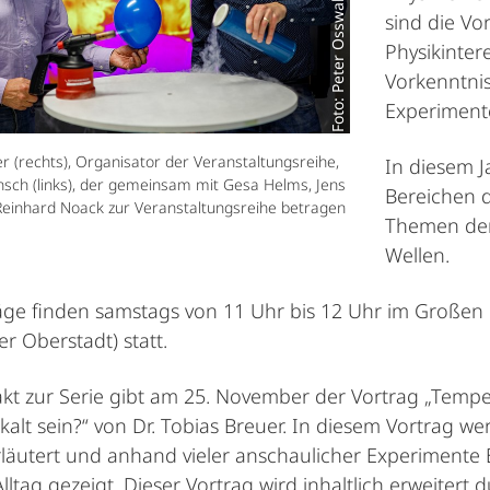
Foto: Peter Osswald
sind die Vor
Physikinter
Vorkenntnis
Experiment
r (rechts), Organisator der Veranstaltungsreihe,
In diesem J
nsch (links), der gemeinsam mit Gesa Helms, Jens
Bereichen d
einhard Noack zur Veranstaltungsreihe betragen
Themen der
Wellen.
äge finden samstags von 11 Uhr bis 12 Uhr im Großen
r Oberstadt) statt.
kt zur Serie gibt am 25. November der Vortrag „Tem
kalt sein?“ von Dr. Tobias Breuer. In diesem Vortrag 
äutert und anhand vieler anschaulicher Experimente
ltag gezeigt. Dieser Vortrag wird inhaltlich erweitert d