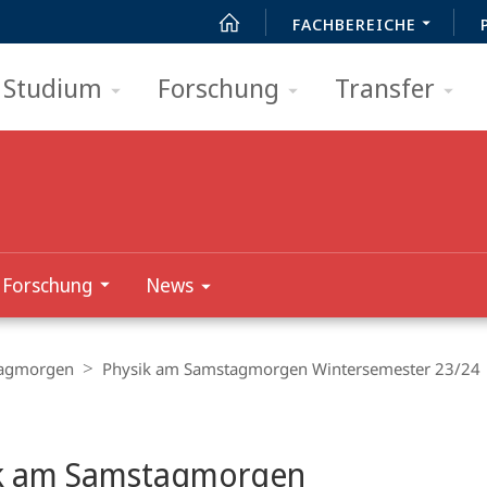
FACHBEREICHE
Studium
Forschung
Transfer
Forschung
News
tagmorgen
Physik am Samstagmorgen Wintersemester 23/24
t
k am Samstagmorgen